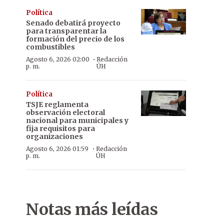
Política
Senado debatirá proyecto
para transparentar la
formación del precio de los
combustibles
·
Agosto 6, 2026 02:00
Redacción
p. m.
ÚH
Política
TSJE reglamenta
observación electoral
nacional para municipales y
fija requisitos para
organizaciones
·
Agosto 6, 2026 01:59
Redacción
p. m.
ÚH
Gustavo Amarilla, juez.
Notas más leídas