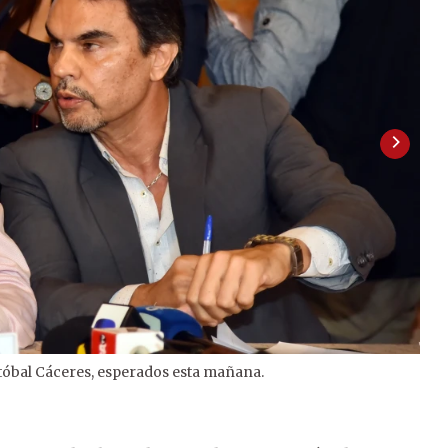
stóbal Cáceres, esperados esta mañana.
2
/
2