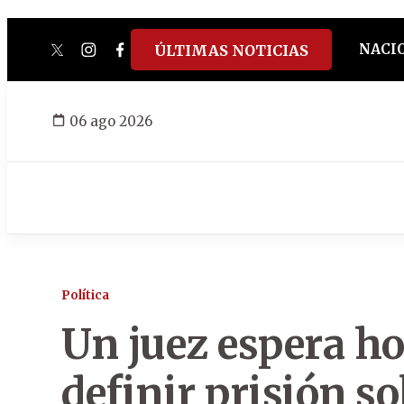
NACI
ÚLTIMAS NOTICIAS
twitter
instagram
facebook
tiktok
youtube
spotify
06 ago 2026
Política
Un juez espera ho
definir prisión so