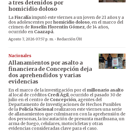
a tres detenidos por
homicidio doloso
La
Fiscalía
imputó este viernes a un joven de 21 años y a
dos adolescentes por
homicidio doloso
, en el marco del
crimen de
Roselín Florentín Gómez
, de 14 años,
ocurrido en
Caazapá
.
·
Agosto 7, 2026 07:57 p. m.
Redacción ÚH
Nacionales
Allanamientos por asalto a
financiera de Concepción deja
dos aprehendidos y varias
evidencias
En el marco de la investigación por el
millonario asalto
al local de créditos
Credi Ágil
, ocurrido el pasado 30 de
julio en el centro de
Concepción
, agentes del
Departamento de Investigaciones de Hechos Punibles
de la
Policía Nacional
realizaron este viernes una serie
de allanamientos que culminaron con la aprehensión de
dos personas, la incautación de presunta marihuana, un
arma de fuego, celulares, motocicletas y otras
evidencias consideradas clave para el caso.