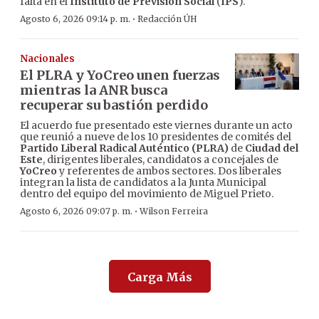
falta en el
Instituto de Previsión Social
(
IPS
).
·
Agosto 6, 2026 09:14 p. m.
Redacción ÚH
Nacionales
El PLRA y YoCreo unen fuerzas
mientras la ANR busca
recuperar su bastión perdido
El acuerdo fue presentado este viernes durante un acto
que reunió a nueve de los 10 presidentes de comités del
Partido Liberal Radical Auténtico (PLRA)
de
Ciudad del
Este
, dirigentes liberales, candidatos a concejales de
YoCreo
y referentes de ambos sectores. Dos liberales
integran la lista de candidatos a la Junta Municipal
dentro del equipo del movimiento de Miguel Prieto.
·
Agosto 6, 2026 09:07 p. m.
Wilson Ferreira
Carga Más