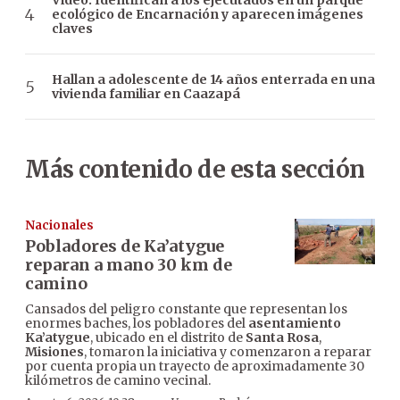
Video: Identifican a los ejecutados en un parque
ecológico de Encarnación y aparecen imágenes
claves
Hallan a adolescente de 14 años enterrada en una
vivienda familiar en Caazapá
Más contenido de esta sección
Nacionales
Pobladores de Ka’atygue
reparan a mano 30 km de
camino
Cansados del peligro constante que representan los
enormes baches, los pobladores del
asentamiento
Ka’atygue
, ubicado en el distrito de
Santa Rosa
,
Misiones
, tomaron la iniciativa y comenzaron a reparar
por cuenta propia un trayecto de aproximadamente 30
kilómetros de camino vecinal.