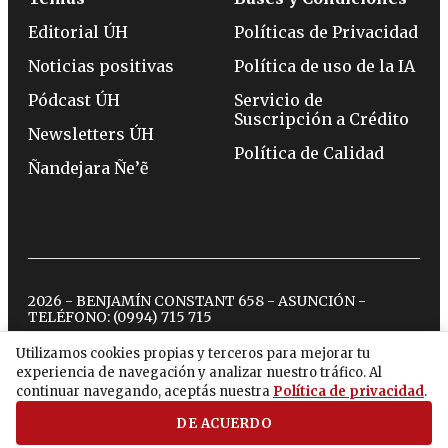
Editorial ÚH
Políticas de Privacidad
Noticias positivas
Política de uso de la IA
Pódcast ÚH
Servicio de
Suscripción a Crédito
Newsletters ÚH
Política de Calidad
Ñandejara Ñe’ẽ
2026 - BENJAMÍN CONSTANT 658 - ASUNCIÓN -
TELÉFONO:
(0994) 715 715
Utilizamos cookies propias y terceros para mejorar tu
experiencia de navegación y analizar nuestro tráfico. Al
twitter
instagram
facebook
tiktok
youtube
spotify
continuar navegando, aceptás nuestra
Política de privacidad
.
DE ACUERDO