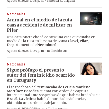
·
Agosto 6, 2026 10:38 p. m.
Vanessa Rodríguez
Nacionales
Animal en el medio de la ruta
causa accidente de militar en
Pilar
Una camioneta chocó contra una vaca que estaba en
medio de la ruta en la zona de Loma Clavel,
Pilar
,
Departamento de
Ñeembucú
.
·
Agosto 6, 2026 10:24 p. m.
Redacción ÚH
Nacionales
Sigue prófugo el presunto
autor del feminicidio ocurrido
en Curuguaty
El sospechoso del
feminicidio
de
Leticia Marlene
Martínez Paredes
cuenta con orden de captura
internacional ante sospechas de que habría huido hacia
Brasil
. La víctima había denunciado violencia y
obtenido una orden de alejamiento.
·
Agosto 6, 2026 09:56 p. m.
Carlos Aquino