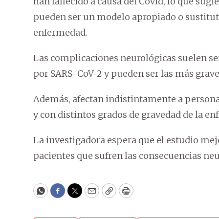
han fallecido a causa del Covid, lo que sug
pueden ser un modelo apropiado o sustitu
enfermedad.
Las complicaciones neurológicas suelen ser
por SARS-CoV-2 y pueden ser las más graves
Además, afectan indistintamente a personas
y con distintos grados de gravedad de la e
La investigadora espera que el estudio mej
pacientes que sufren las consecuencias neu
WhatsApp
Facebook
Twitter
Email
Copy
Print