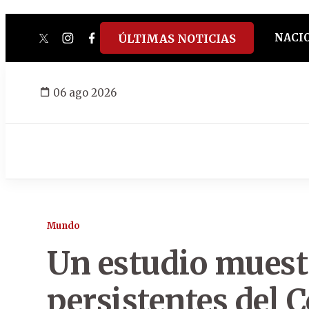
NACI
ÚLTIMAS NOTICIAS
twitter
instagram
facebook
tiktok
youtube
spotify
06 ago 2026
Mundo
Un estudio muestr
persistentes del C