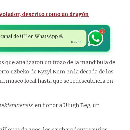
 volador, descrito como un dragón
1
 al canal de ÚH en WhatsApp 🤩
13:30
✓✓
os que analizaron un trozo de la mandíbula del
ierto uzbeko de Kyzyl Kum en la década de los
 un museo local hasta que se redescubriera en
ekistanensis
, en honor a Ulugh Beg, un
illones de años, los carcharodontosaurios