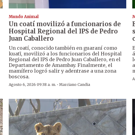
Mundo Animal
M
Un coatí movilizó a funcionarios de
Hospital Regional del IPS de Pedro
Juan Caballero
Un coatí, conocido también en guaraní como
E
kuatĩ, movilizó a los funcionarios del Hospital
á
Regional del IPS de Pedro Juan Caballero, en el
l
Departamento de Amambay. Finalmente, el
a
mamífero logró salir y adentrase a una zona
m
boscosa.
A
·
Agosto 6, 2026 09:38 a. m.
Marciano Candia