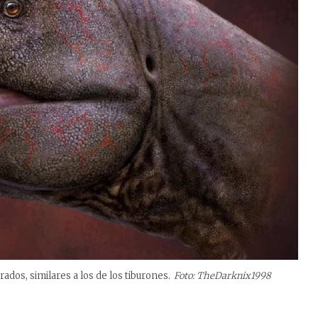
dos, similares a los de los tiburones.
Foto: TheDarknix1998