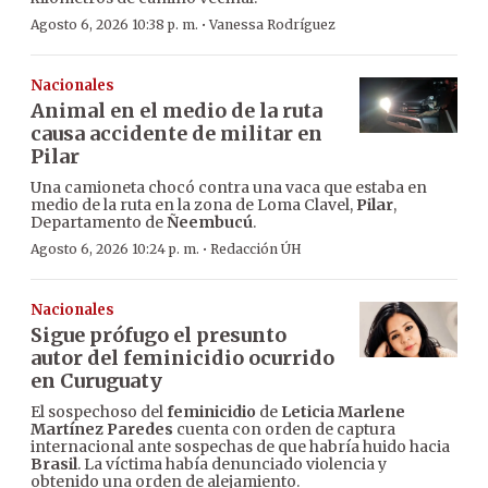
·
Agosto 6, 2026 10:38 p. m.
Vanessa Rodríguez
Nacionales
Animal en el medio de la ruta
causa accidente de militar en
Pilar
Una camioneta chocó contra una vaca que estaba en
medio de la ruta en la zona de Loma Clavel,
Pilar
,
Departamento de
Ñeembucú
.
·
Agosto 6, 2026 10:24 p. m.
Redacción ÚH
Nacionales
Sigue prófugo el presunto
autor del feminicidio ocurrido
en Curuguaty
El sospechoso del
feminicidio
de
Leticia Marlene
Martínez Paredes
cuenta con orden de captura
internacional ante sospechas de que habría huido hacia
Brasil
. La víctima había denunciado violencia y
obtenido una orden de alejamiento.