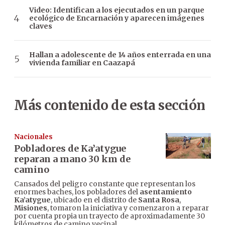
Video: Identifican a los ejecutados en un parque
ecológico de Encarnación y aparecen imágenes
claves
Hallan a adolescente de 14 años enterrada en una
vivienda familiar en Caazapá
Más contenido de esta sección
Nacionales
Pobladores de Ka’atygue
reparan a mano 30 km de
camino
Cansados del peligro constante que representan los
enormes baches, los pobladores del
asentamiento
Ka’atygue
, ubicado en el distrito de
Santa Rosa
,
Misiones
, tomaron la iniciativa y comenzaron a reparar
por cuenta propia un trayecto de aproximadamente 30
kilómetros de camino vecinal.