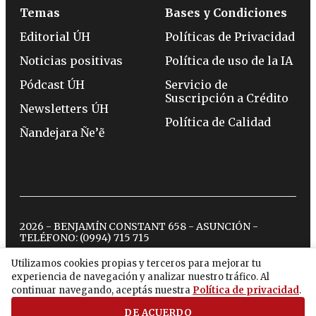
Temas
Bases y Condiciones
Editorial ÚH
Políticas de Privacidad
Noticias positivas
Política de uso de la IA
Pódcast ÚH
Servicio de
Suscripción a Crédito
Newsletters ÚH
Política de Calidad
Ñandejara Ñe’ẽ
2026 - BENJAMÍN CONSTANT 658 - ASUNCIÓN -
TELÉFONO:
(0994) 715 715
Utilizamos cookies propias y terceros para mejorar tu
experiencia de navegación y analizar nuestro tráfico. Al
twitter
instagram
facebook
tiktok
youtube
spotify
continuar navegando, aceptás nuestra
Política de privacidad
.
DE ACUERDO