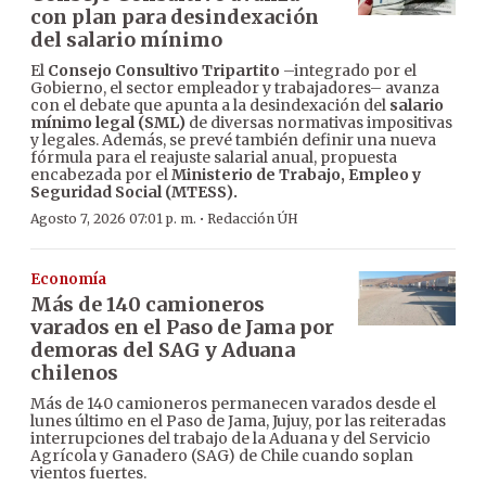
con plan para desindexación
del salario mínimo
El
Consejo Consultivo Tripartito
–integrado por el
Gobierno, el sector empleador y trabajadores– avanza
con el debate que apunta a la desindexación del
salario
mínimo legal (SML)
de diversas normativas impositivas
y legales. Además, se prevé también definir una nueva
fórmula para el reajuste salarial anual, propuesta
encabezada por el
Ministerio de Trabajo, Empleo y
Seguridad Social (MTESS).
·
Agosto 7, 2026 07:01 p. m.
Redacción ÚH
Economía
Más de 140 camioneros
varados en el Paso de Jama por
demoras del SAG y Aduana
chilenos
Más de 140 camioneros permanecen varados desde el
lunes último en el Paso de Jama, Jujuy, por las reiteradas
interrupciones del trabajo de la Aduana y del Servicio
Agrícola y Ganadero (SAG) de Chile cuando soplan
vientos fuertes.