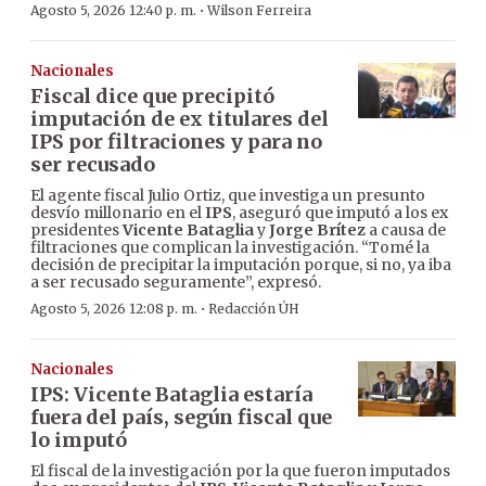
·
Agosto 5, 2026 12:40 p. m.
Wilson Ferreira
Nacionales
Fiscal dice que precipitó
imputación de ex titulares del
IPS por filtraciones y para no
ser recusado
El agente fiscal Julio Ortiz, que investiga un presunto
desvío millonario en el
IPS
, aseguró que imputó a los ex
presidentes
Vicente Bataglia
y
Jorge Brítez
a causa de
filtraciones que complican la investigación. “Tomé la
decisión de precipitar la imputación porque, si no, ya iba
a ser recusado seguramente”, expresó.
·
Agosto 5, 2026 12:08 p. m.
Redacción ÚH
Nacionales
IPS: Vicente Bataglia estaría
fuera del país, según fiscal que
lo imputó
El fiscal de la investigación por la que fueron imputados