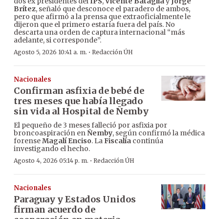
dos ex presidentes del
IPS
,
Vicente Bataglia
y
Jorge
Brítez
, señaló que desconoce el paradero de ambos,
pero que afirmó a la prensa que extraoficialmente le
dijeron que el primero estaría fuera del país. No
descarta una orden de captura internacional “más
adelante, si corresponde”.
·
Agosto 5, 2026 10:41 a. m.
Redacción ÚH
Nacionales
Confirman asfixia de bebé de
tres meses que había llegado
sin vida al Hospital de Ñemby
El pequeño de 3 meses falleció por asfixia por
broncoaspiración en
Ñemby
, según confirmó la médica
forense
Magalí Enciso
. La
Fiscalía
continúa
investigando el hecho.
·
Agosto 4, 2026 05:14 p. m.
Redacción ÚH
Nacionales
Paraguay y Estados Unidos
firman acuerdo de