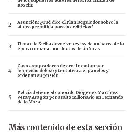
de los supuestos autores del atroz crimen de
Roselin
Asunción: ¿Qué dice el Plan Regulador sobre la
altura permitida para los edificios?
El mar de Sicilia devuelve restos de un barco de la
época romana con cientos de ánforas
Caso compradores de oro: Imputan por
homicidio doloso y tentativa a españoles y
ordenan su prisión
Policía detiene al conocido Diógenes Martínez
Vera y Aragón por asalto millonario en Fernando
de la Mora
Más contenido de esta sección