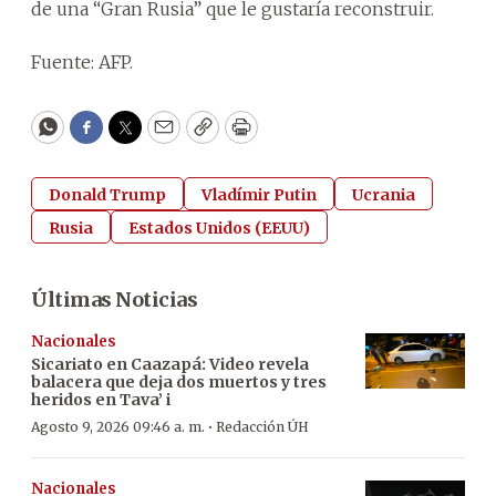
de una “Gran Rusia” que le gustaría reconstruir.
Fuente: AFP.
WhatsApp
Facebook
Twitter
Email
Copy
Print
Donald Trump
Vladímir Putin
Ucrania
Rusia
Estados Unidos (EEUU)
Últimas Noticias
Nacionales
Sicariato en Caazapá: Video revela
balacera que deja dos muertos y tres
heridos en Tava’ i
·
Agosto 9, 2026 09:46 a. m.
Redacción ÚH
Nacionales