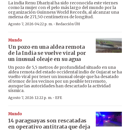
La india Renu Dhariyal ha sido reconocida este viernes
como la mujer con el pelo más largo del mundo por la
organización Guinness World Records, al alcanzar una
melena de 271,50 centímetros de longitud.
·
Agosto 7, 2026 04:22 p. m.
Redacción ÚH
Mundo
Un pozo en una aldea remota
de la India se vuelve viral por
un inusual oleaje en su agua
Un pozo de 5,5 metros de profundidad situado en una
aldea remota del estado occidental indio de Gujarat se ha
vuelto viral por tener un inusual oleaje que ha desatado
el temor de los vecinos por un posible terremoto,
aunque las autoridades han descartado la actividad
sísmica.
·
Agosto 7, 2026 12:22 p. m.
EFE
Mundo
14 paraguayas son rescatadas
en operativo antitrata que deja