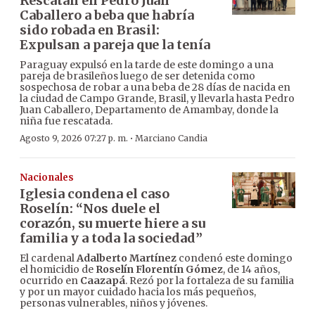
Rescatan en Pedro Juan
Caballero a beba que habría
sido robada en Brasil:
Expulsan a pareja que la tenía
Paraguay expulsó en la tarde de este domingo a una
pareja de brasileños luego de ser detenida como
sospechosa de robar a una beba de 28 días de nacida en
la ciudad de Campo Grande, Brasil, y llevarla hasta Pedro
Juan Caballero, Departamento de Amambay, donde la
niña fue rescatada.
·
Agosto 9, 2026 07:27 p. m.
Marciano Candia
Nacionales
Iglesia condena el caso
Roselín: “Nos duele el
corazón, su muerte hiere a su
familia y a toda la sociedad”
El cardenal
Adalberto Martínez
condenó este domingo
el homicidio de
Roselín Florentín Gómez
, de 14 años,
ocurrido en
Caazapá
. Rezó por la fortaleza de su familia
y por un mayor cuidado hacia los más pequeños,
personas vulnerables, niños y jóvenes.