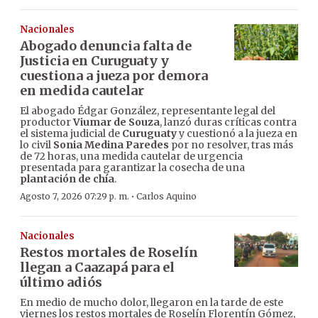
Nacionales
Abogado denuncia falta de
Justicia en Curuguaty y
cuestiona a jueza por demora
en medida cautelar
El abogado Édgar González, representante legal del
productor
Viumar de Souza
, lanzó duras críticas contra
el sistema judicial de
Curuguaty
y cuestionó a la jueza en
lo civil
Sonia Medina Paredes
por no resolver, tras más
de 72 horas, una medida cautelar de urgencia
presentada para garantizar la cosecha de una
plantación de chía
.
·
Agosto 7, 2026 07:29 p. m.
Carlos Aquino
Nacionales
Restos mortales de Roselín
llegan a Caazapá para el
último adiós
En medio de mucho dolor, llegaron en la tarde de este
viernes los restos mortales de Roselín Florentín Gómez,