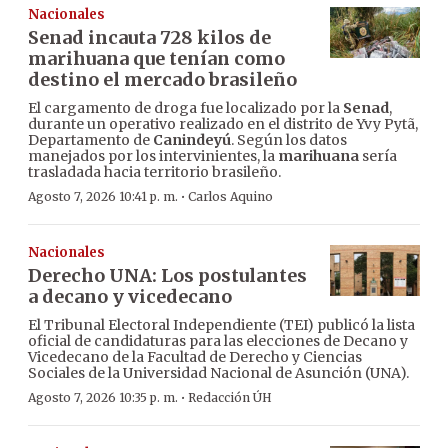
Nacionales
Senad incauta 728 kilos de
marihuana que tenían como
destino el mercado brasileño
El cargamento de droga fue localizado por la
Senad
,
durante un operativo realizado en el distrito de Yvy Pytã,
Departamento de
Canindeyú
. Según los datos
manejados por los intervinientes, la
marihuana
sería
trasladada hacia territorio brasileño.
·
Agosto 7, 2026 10:41 p. m.
Carlos Aquino
Nacionales
Derecho UNA: Los postulantes
a decano y vicedecano
El Tribunal Electoral Independiente (TEI) publicó la lista
oficial de candidaturas para las elecciones de Decano y
Vicedecano de la Facultad de Derecho y Ciencias
Sociales de la Universidad Nacional de Asunción (UNA).
·
Agosto 7, 2026 10:35 p. m.
Redacción ÚH