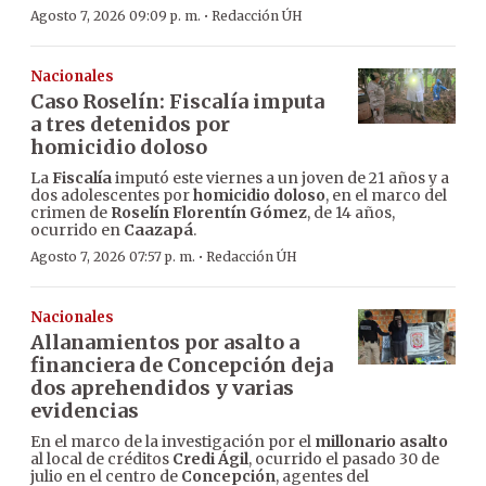
·
Agosto 7, 2026 09:09 p. m.
Redacción ÚH
Nacionales
Caso Roselín: Fiscalía imputa
a tres detenidos por
homicidio doloso
La
Fiscalía
imputó este viernes a un joven de 21 años y a
dos adolescentes por
homicidio doloso
, en el marco del
crimen de
Roselín Florentín Gómez
, de 14 años,
ocurrido en
Caazapá
.
·
Agosto 7, 2026 07:57 p. m.
Redacción ÚH
Nacionales
Allanamientos por asalto a
financiera de Concepción deja
dos aprehendidos y varias
evidencias
En el marco de la investigación por el
millonario asalto
al local de créditos
Credi Ágil
, ocurrido el pasado 30 de
julio en el centro de
Concepción
, agentes del