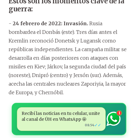
Estos son los momentos clave de la
guerra:
-
24 febrero de 2022:
Invasión.
Rusia
bombardea el Donbás (este). Tres días antes el
Kremlin reconoció Donetsk y Lugansk como
repúblicas independientes. La campaña militar se
desarrolla en días posteriores con ataques con
misiles en Kiev; Járkov, la segunda ciudad del país
(noreste), Dnipró (centro) y Jersón (sur). Además,
acecha las centrales nucleares Zaporiyia, la mayor
de Europa, y Chernóbil.
Recibí las noticias en tu celular, unite
1
al canal de ÚH en WhatsApp 🤩
✓✓
08:54