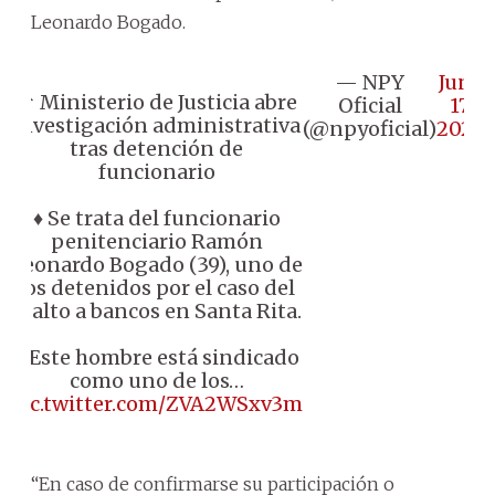
Leonardo Bogado.
— NPY
June
📌 Ministerio de Justicia abre
Oficial
17,
investigación administrativa
(@npyoficial)
2026
tras detención de
funcionario
♦️ Se trata del funcionario
penitenciario Ramón
Leonardo Bogado (39), uno de
los detenidos por el caso del
asalto a bancos en Santa Rita.
♦️ Este hombre está sindicado
como uno de los…
pic.twitter.com/ZVA2WSxv3m
“En caso de confirmarse su participación o