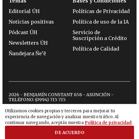
Temas
Bases y Condiciones
Editorial ÚH
Políticas de Privacidad
Noticias positivas
Política de uso de la IA
Pódcast ÚH
Servicio de
Suscripción a Crédito
Newsletters ÚH
Política de Calidad
Ñandejara Ñe’ẽ
2026 - BENJAMÍN CONSTANT 658 - ASUNCIÓN -
TELÉFONO:
(0994) 715 715
Utilizamos cookies propias y terceros para mejorar tu
experiencia de navegación y analizar nuestro tráfico. Al
twitter
instagram
facebook
tiktok
youtube
spotify
continuar navegando, aceptás nuestra
Política de privacidad
.
DE ACUERDO