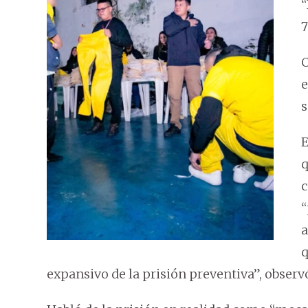
“
7
C
e
s
E
q
c
“
a
q
expansivo de la prisión preventiva”, observ