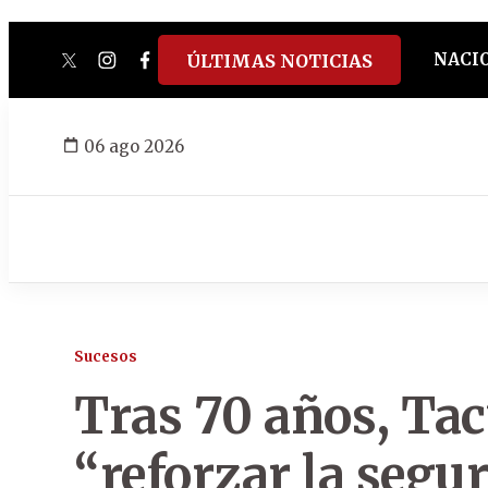
NACI
ÚLTIMAS NOTICIAS
twitter
instagram
facebook
tiktok
youtube
spotify
06 ago 2026
Sucesos
Tras 70 años, T
“reforzar la segu