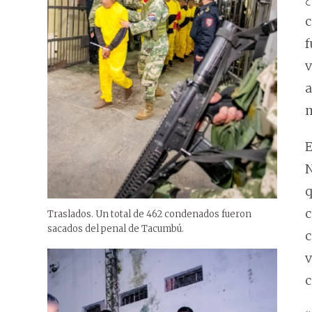
c
f
v
a
m
E
N
q
c
Traslados. Un total de 462 condenados fueron
sacados del penal de Tacumbú.
c
v
c