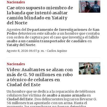
Nacionales
Cae otro supuesto miembro de
la banda que intentó asaltar
camión blindado en Yataity
del Norte
Agentes del
Departamento de Investigaciones
de
San
Pedro
detuvieron este sábado a un hombre que contaba
con orden de captura por el caso que investiga el fallido
asalto a un camión transportador de caudales
en
Yataity del Norte
.
·
Agosto 8, 2026 06:07 p. m.
Carlos Aquino
Nacionales
Video: Asaltantes se alzan con
más de G. 50 millones en robo
a técnico de celulares en
Ciudad del Este
Un hombre que se dedica a la reparación de teléfonos
celulares fue víctima de
asalto a mano armada
en
Ciudad del Este
. Dos delincuentes lograron llevarse G.
58 millones tras apuntarlo con un arma. Hasta el
momento, los sospechosos no fueron detenidos.