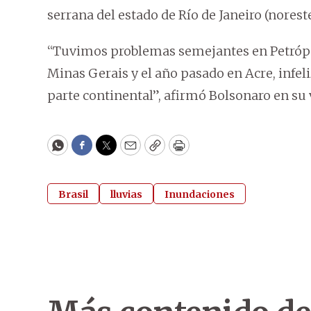
serrana del estado de Río de Janeiro (noreste
“Tuvimos problemas semejantes en Petrópolis
Minas Gerais y el año pasado en Acre, infe
parte continental”, afirmó Bolsonaro en su v
WhatsApp
Facebook
Twitter
Email
Copy
Print
Brasil
lluvias
Inundaciones