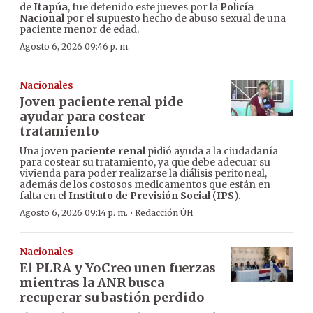
de
Itapúa
, fue detenido este jueves por la
Policía
Nacional
por el supuesto hecho de abuso sexual de una
paciente menor de edad.
Agosto 6, 2026 09:46 p. m.
Nacionales
Joven paciente renal pide
ayudar para costear
tratamiento
Una joven
paciente renal
pidió ayuda a la ciudadanía
para costear su tratamiento, ya que debe adecuar su
vivienda para poder realizarse la diálisis peritoneal,
además de los costosos medicamentos que están en
falta en el
Instituto de Previsión Social
(
IPS
).
·
Agosto 6, 2026 09:14 p. m.
Redacción ÚH
Nacionales
El PLRA y YoCreo unen fuerzas
mientras la ANR busca
recuperar su bastión perdido