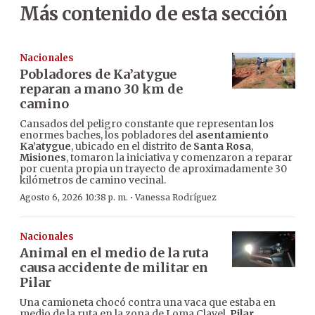
Más contenido de esta sección
Nacionales
Pobladores de Ka’atygue
reparan a mano 30 km de
camino
Cansados del peligro constante que representan los
enormes baches, los pobladores del
asentamiento
Ka’atygue
, ubicado en el distrito de
Santa Rosa
,
Misiones
, tomaron la iniciativa y comenzaron a reparar
por cuenta propia un trayecto de aproximadamente 30
kilómetros de camino vecinal.
·
Agosto 6, 2026 10:38 p. m.
Vanessa Rodríguez
Nacionales
Animal en el medio de la ruta
causa accidente de militar en
Pilar
Una camioneta chocó contra una vaca que estaba en
medio de la ruta en la zona de Loma Clavel,
Pilar
,