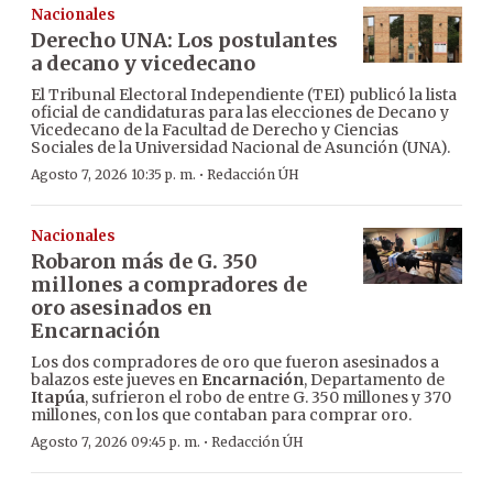
Nacionales
Derecho UNA: Los postulantes
a decano y vicedecano
El Tribunal Electoral Independiente (TEI) publicó la lista
oficial de candidaturas para las elecciones de Decano y
Vicedecano de la Facultad de Derecho y Ciencias
Sociales de la Universidad Nacional de Asunción (UNA).
·
Agosto 7, 2026 10:35 p. m.
Redacción ÚH
Nacionales
Robaron más de G. 350
millones a compradores de
oro asesinados en
Encarnación
Los dos compradores de oro que fueron asesinados a
balazos este jueves en
Encarnación
, Departamento de
Itapúa
, sufrieron el robo de entre G. 350 millones y 370
millones, con los que contaban para comprar oro.
·
Agosto 7, 2026 09:45 p. m.
Redacción ÚH