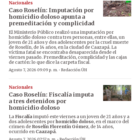
Nacionales
Caso Roselín: Imputación por
homicidio doloso apunta a
premeditación y complicidad
El Ministerio Público realizó una imputación por
homicidio doloso contra tres personas, entre ellas, un
joven de 21 años y dos adolescentes por la cruel muerte
de Roselín, de 14 años, en la ciudad de Caazapá. La
víctima fatal se encontraba desaparecida desde el
viernes pasado. Premeditación, complicidad y las cajas
de cartón: lo que dice la carpeta fiscal.
·
Agosto 7, 2026 09:09 p. m.
Redacción ÚH
Nacionales
Caso Roselín: Fiscalía imputa
a tres detenidos por
homicidio doloso
La
Fiscalía
imputó este viernes a un joven de 21 años y a
dos adolescentes por
homicidio doloso
, en el marco del
crimen de
Roselín Florentín Gómez
, de 14 años,
ocurrido en
Caazapá
.
·
Agosto 7, 2026 07:57 p. m.
Redacción ÚH