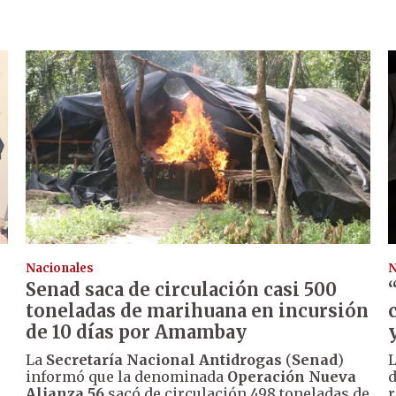
Nacionales
N
Senad saca de circulación casi 500
toneladas de marihuana en incursión
de 10 días por Amambay
La
Secretaría Nacional Antidrogas
(
Senad
)
L
informó que la denominada
Operación Nueva
Alianza 56
sacó de circulación 498 toneladas de
r