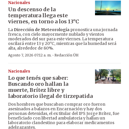
Nacionales
Un descenso de la
temperatura llega este
viernes, en torno a los 13°C
La
Dirección de Meteorología
pronostica una jornada
fresca, con cielo mayormente nublado y vientos
moderados del sur para este viernes. La temperatura
oscilará entre 13 y 20°C, mientras que la humedad será
alta, alrededor de 80%.
·
Agosto 7, 2026 07:12 a. m.
Redacción ÚH
Nacionales
Lo que tenés que saber:
Buscando oro hallan la
muerte, Brítez libre y
laboratorio ilegal de tirzepatida
Dos hombres que buscaban comprar oro fueron
asesinados a balazos en Encarnación y hay dos
personas detenidas, el ex titular del IPS Jorge Brítez, fue
beneficiado con libertad ambulatoria y hallan un
laboratorio clandestino para elaborar medicamentos
adelgazantes.