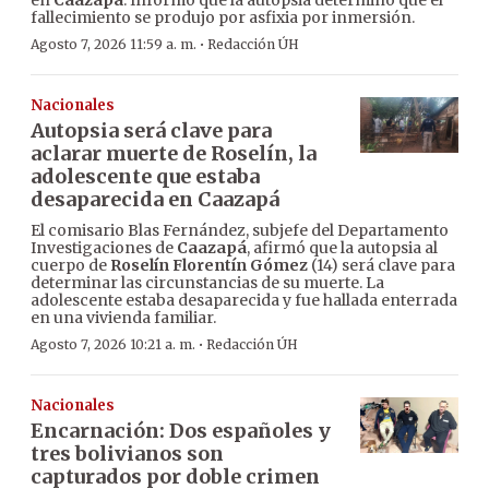
en
Caazapá
. Informó que la autopsia determinó que el
fallecimiento se produjo por asfixia por inmersión.
·
Agosto 7, 2026 11:59 a. m.
Redacción ÚH
Nacionales
Autopsia será clave para
aclarar muerte de Roselín, la
adolescente que estaba
desaparecida en Caazapá
El comisario Blas Fernández, subjefe del Departamento
Investigaciones de
Caazapá
, afirmó que la autopsia al
cuerpo de
Roselín Florentín Gómez
(14) será clave para
determinar las circunstancias de su muerte. La
adolescente estaba desaparecida y fue hallada enterrada
en una vivienda familiar.
·
Agosto 7, 2026 10:21 a. m.
Redacción ÚH
Nacionales
Encarnación: Dos españoles y
tres bolivianos son
capturados por doble crimen