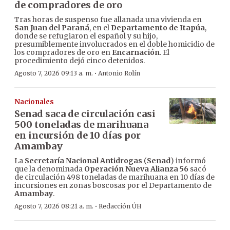
de compradores de oro
Tras horas de suspenso fue allanada una vivienda en
San Juan del Paraná
, en el
Departamento de Itapúa
,
donde se refugiaron el español y su hijo,
presumiblemente involucrados en el doble homicidio de
los compradores de oro en
Encarnación
. El
procedimiento dejó cinco detenidos.
·
Agosto 7, 2026 09:13 a. m.
Antonio Rolín
Nacionales
Senad saca de circulación casi
500 toneladas de marihuana
en incursión de 10 días por
Amambay
La
Secretaría Nacional Antidrogas
(
Senad
) informó
que la denominada
Operación Nueva Alianza 56
sacó
de circulación 498 toneladas de marihuana en 10 días de
incursiones en zonas boscosas por el Departamento de
Amambay
.
·
Agosto 7, 2026 08:21 a. m.
Redacción ÚH