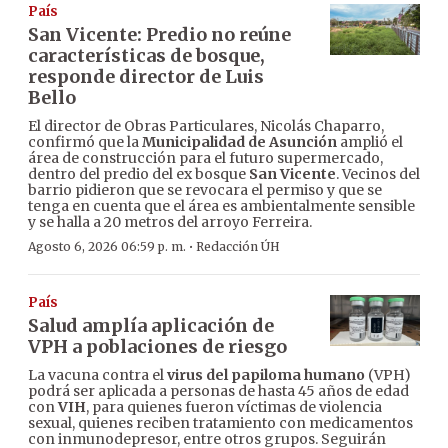
País
San Vicente: Predio no reúne
características de bosque,
responde director de Luis
Bello
El director de Obras Particulares, Nicolás Chaparro,
confirmó que la
Municipalidad de Asunción
amplió el
área de construcción para el futuro supermercado,
dentro del predio del ex bosque
San Vicente
. Vecinos del
barrio pidieron que se revocara el permiso y que se
tenga en cuenta que el área es ambientalmente sensible
y se halla a 20 metros del arroyo Ferreira.
·
Agosto 6, 2026 06:59 p. m.
Redacción ÚH
País
Salud amplía aplicación de
VPH a poblaciones de riesgo
La vacuna contra el
virus del papiloma humano
(VPH)
podrá ser aplicada a personas de hasta 45 años de edad
con
VIH
, para quienes fueron víctimas de violencia
sexual, quienes reciben tratamiento con medicamentos
con inmunodepresor, entre otros grupos. Seguirán