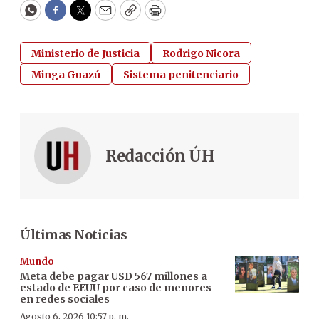
WhatsApp
Facebook
Twitter
Email
Copy
Print
Ministerio de Justicia
Rodrigo Nicora
Minga Guazú
Sistema penitenciario
Redacción ÚH
Últimas Noticias
Mundo
Meta debe pagar USD 567 millones a
estado de EEUU por caso de menores
en redes sociales
Agosto 6, 2026 10:57 p. m.