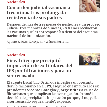
Nacionales
Con orden judicial vacunan a
tres niños tras prolongada
resistencia de sus padres
Después de más de tres meses de gestiones y un proceso
judicial, tres menores de 4 meses, 7 y 8 años recibieron
las vacunas que les correspondían dentro del esquema
nacional de inmunización.
·
Agosto 5, 2026 12:40 p. m.
Wilson Ferreira
Nacionales
Fiscal dice que precipitó
imputación de ex titulares del
IPS por filtraciones y para no
ser recusado
El agente fiscal Julio Ortiz, que investiga un presunto
desvío millonario en el
IPS
, aseguró que imputó a los ex
presidentes
Vicente Bataglia
y
Jorge Brítez
a causa de
filtraciones que complican la investigación. “Tomé la
decisión de precipitar la imputación porque, si no, ya iba
a ser recusado seguramente”, expresó.