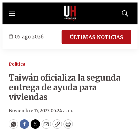
Menú
Mostrar
búsqued
05 ago 2026
ÚLTIMAS NOTICIAS
Política
Taiwán oficializa la segunda
entrega de ayuda para
viviendas
Noviembre 17, 2023 05:24 a. m.
WhatsApp
Facebook
Twitter
Email
Copy
Print