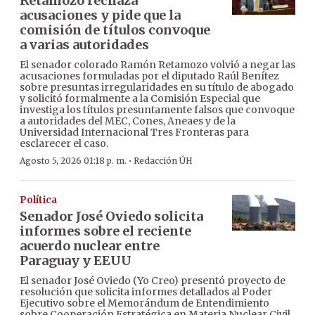
Retamozo rechaza
acusaciones y pide que la
comisión de títulos convoque
a varias autoridades
El senador colorado Ramón Retamozo volvió a negar las
acusaciones formuladas por el diputado Raúl Benítez
sobre presuntas irregularidades en su título de abogado
y solicitó formalmente a la Comisión Especial que
investiga los títulos presuntamente falsos que convoque
a autoridades del MEC, Cones, Aneaes y de la
Universidad Internacional Tres Fronteras para
esclarecer el caso.
·
Agosto 5, 2026 01:18 p. m.
Redacción ÚH
Política
Senador José Oviedo solicita
informes sobre el reciente
acuerdo nuclear entre
Paraguay y EEUU
El senador José Oviedo (Yo Creo) presentó proyecto de
resolución que solicita informes detallados al Poder
Ejecutivo sobre el Memorándum de Entendimiento
sobre Cooperación Estratégica en Materia Nuclear Civil,