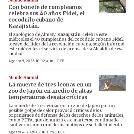
Mundo Animal
Con bonete de cumpleaños
celebra sus 40 años Fidel, el
cocodrilo cubano de
Kazajistán.
El zoológico de Almaty,
Kazajistán
, celebra este
miércoles el 40 cumpleaños del cocodrilo cubano
Fidel
,
tocayo del líder de la revolución cubana, según informó
este miércoles el servicio de prensa de la Alcaldía de esa
ciudad.
·
Agosto 5, 2026 10:02 a. m.
EFE
Mundo Animal
La muerte de tres leonas en un
zoo de Japón en medio de altas
temperaturas desata críticas
La muerte de tres leonas en un zoo de Japón por un
posible golpe de calor provocó críticas de los
organismos de defensa de los derechos de los animales,
como PETA, que denunció este martes su continuado
cautiverio como uno de los motivos de su fallecimiento.
·
Agosto 4, 2026 07:30 a. m.
EFE