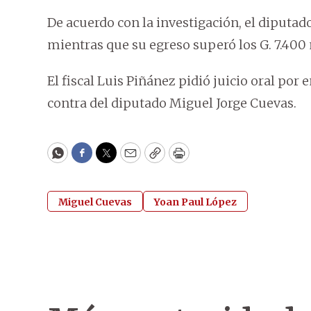
De acuerdo con la investigación, el diputad
mientras que su egreso superó los G. 7.400 
El fiscal Luis Piñánez pidió juicio oral por 
contra del diputado Miguel Jorge Cuevas.
WhatsApp
Facebook
Twitter
Email
Copy
Print
Miguel Cuevas
Yoan Paul López