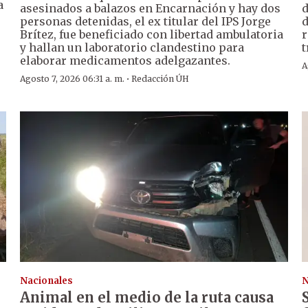
a
asesinados a balazos en Encarnación y hay dos
d
personas detenidas, el ex titular del IPS Jorge
d
Brítez, fue beneficiado con libertad ambulatoria
r
y hallan un laboratorio clandestino para
t
elaborar medicamentos adelgazantes.
A
·
Agosto 7, 2026 06:31 a. m.
Redacción ÚH
Nacionales
N
Animal en el medio de la ruta causa