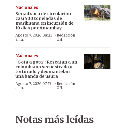
Nacionales
Senad saca de circulación
casi 500 toneladas de
marihuana en incursión de
10 días por Amambay
·
Agosto 7, 2026 08:21
Redacción
a. m.
ÚH
Nacionales
“Gota a gota”: Rescatan a un
colombiano secuestrado y
torturado y desmantelan
una banda de usura
·
Agosto 7, 2026 07:47
Redacción
a. m.
ÚH
Notas más leídas