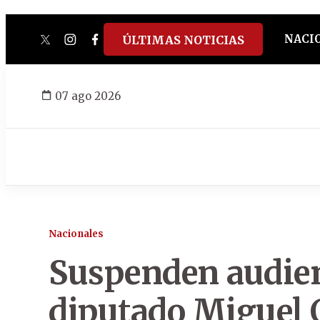
NACI
ÚLTIMAS NOTICIAS
twitter
instagram
facebook
tiktok
youtube
spotify
07 ago 2026
Nacionales
Suspenden audien
diputado Miguel 