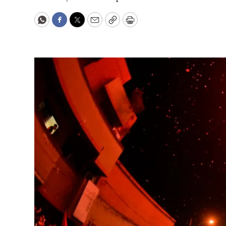
WhatsApp
Facebook
Twitter
Email
Copy
Print