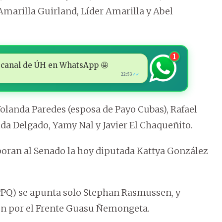
marilla Guirland, Líder Amarilla y Abel
1
 al canal de ÚH en WhatsApp 🤩
22:53
✓✓
olanda Paredes (esposa de Payo Cubas), Rafael
ida Delgado, Yamy Nal y Javier El Chaqueñito.
poran al Senado la hoy diputada Kattya González
(PPQ) se apunta solo Stephan Rasmussen, y
ón por el Frente Guasu Ñemongeta.