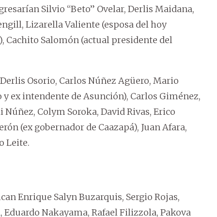
gresarían Silvio “Beto” Ovelar, Derlis Maidana,
ngill, Lizarella Valiente (esposa del hoy
 Cachito Salomón (actual presidente del
 Derlis Osorio, Carlos Núñez Agüero, Mario
 y ex intendente de Asunción), Carlos Giménez,
chi Núñez, Colym Soroka, David Rivas, Erico
erón (ex gobernador de Caazapá), Juan Afara,
o Leite.
ican Enrique Salyn Buzarquis, Sergio Rojas,
a, Eduardo Nakayama, Rafael Filizzola, Pakova