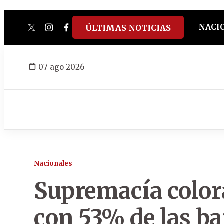
NACI
ÚLTIMAS NOTICIAS
twitter
instagram
facebook
tiktok
youtube
spotify
07 ago 2026
Nacionales
Supremacía color
con 53% de las b