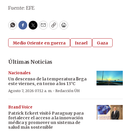
Fuente: EFE
WhatsApp
Facebook
Twitter
Email
Copy
Print
Medio Oriente en guerra
Israel
Gaza
Últimas Noticias
Nacionales
Un descenso de la temperatura llega
este viernes, en torno a los 13°C
·
Agosto 7, 2026 07:12 a. m.
Redacción ÚH
Brand Voice
Patrick Eckert visitó Paraguay para
fortalecer el acceso a la innovación
médica y promover un sistema de
salud más sostenible