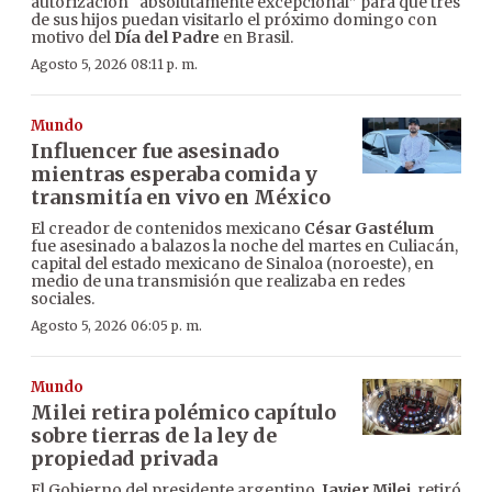
autorización “absolutamente excepcional” para que tres
de sus hijos puedan visitarlo el próximo domingo con
motivo del
Día del Padre
en Brasil.
Agosto 5, 2026 08:11 p. m.
Mundo
Influencer fue asesinado
mientras esperaba comida y
transmitía en vivo en México
El creador de contenidos mexicano
César Gastélum
fue asesinado a balazos la noche del martes en Culiacán,
capital del estado mexicano de Sinaloa (noroeste), en
medio de una transmisión que realizaba en redes
sociales.
Agosto 5, 2026 06:05 p. m.
Mundo
Milei retira polémico capítulo
sobre tierras de la ley de
propiedad privada
El Gobierno del presidente argentino,
Javier Milei
, retiró