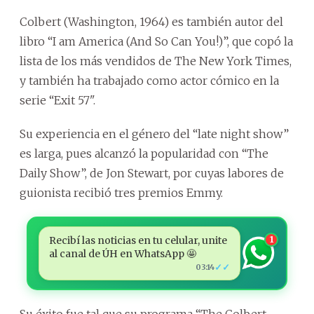
Colbert (Washington, 1964) es también autor del
libro “I am America (And So Can You!)”, que copó la
lista de los más vendidos de The New York Times,
y también ha trabajado como actor cómico en la
serie “Exit 57".
Su experiencia en el género del “late night show”
es larga, pues alcanzó la popularidad con “The
Daily Show”, de Jon Stewart, por cuyas labores de
guionista recibió tres premios Emmy.
Recibí las noticias en tu celular, unite
1
al canal de ÚH en WhatsApp 🤩
✓✓
03:14
Su éxito fue tal que su programa “The Colbert