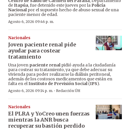
Centro de Salud de Carmen del Paraná
, Departamento
de
Itapúa
, fue detenido este jueves por la
Policía
Nacional
por el supuesto hecho de abuso sexual de una
paciente menor de edad.
Agosto 6, 2026 09:46 p. m.
Nacionales
Joven paciente renal pide
ayudar para costear
tratamiento
Una joven
paciente renal
pidió ayuda a la ciudadanía
para costear su tratamiento, ya que debe adecuar su
vivienda para poder realizarse la diálisis peritoneal,
además de los costosos medicamentos que están en
falta en el
Instituto de Previsión Social
(
IPS
).
·
Agosto 6, 2026 09:14 p. m.
Redacción ÚH
Nacionales
El PLRA y YoCreo unen fuerzas
mientras la ANR busca
recuperar su bastión perdido