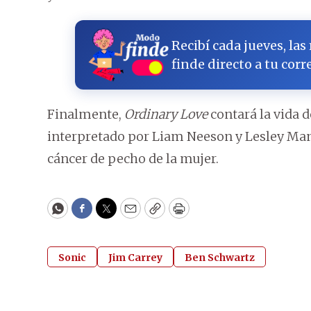
Recibí cada jueves, las
finde directo a tu corr
Finalmente,
Ordinary Love
contará la vida 
interpretado por Liam Neeson y Lesley Manv
cáncer de pecho de la mujer.
WhatsApp
Facebook
Twitter
Email
Copy
Print
Sonic
Jim Carrey
Ben Schwartz