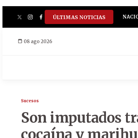
NACI
ÚLTIMAS NOTICIAS
twitter
instagram
facebook
tiktok
youtube
spotify
08 ago 2026
Sucesos
Son imputados tr
cocaína y marihu