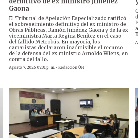
definitivo de ex ministro Jiménez
Gaona
O
d
El Tribunal de Apelación Especializado ratificó
P
el sobreseimiento definitivo del ex ministro de
a
Obras Públicas, Ramón Jiménez Gaona y de la ex
B
viceministra Marta Regina Benítez en el caso
del fallido Metrobús. En mayoría, los
A
camaristas declararon inadmisible el recurso
de la defensa del ex ministro Arnoldo Wiens, en
contra del fallo.
·
Agosto 7, 2026 07:31 p. m.
Redacción ÚH