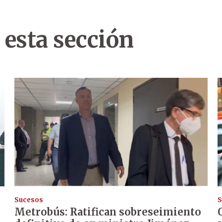
 esta sección
Sucesos
S
Metrobús: Ratifican sobreseimiento