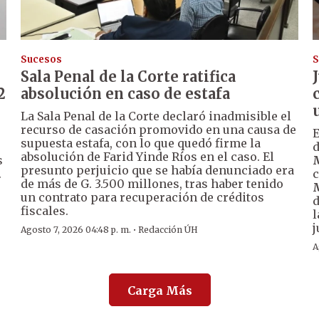
Sucesos
S
Sala Penal de la Corte ratifica
2
absolución en caso de estafa
La Sala Penal de la Corte declaró inadmisible el
recurso de casación promovido en una causa de
supuesta estafa, con lo que quedó firme la
d
absolución de Farid Yinde Ríos en el caso. El
s
presunto perjuicio que se había denunciado era
.
c
de más de G. 3.500 millones, tras haber tenido
un contrato para recuperación de créditos
d
fiscales.
l
j
·
Agosto 7, 2026 04:48 p. m.
Redacción ÚH
A
Carga Más