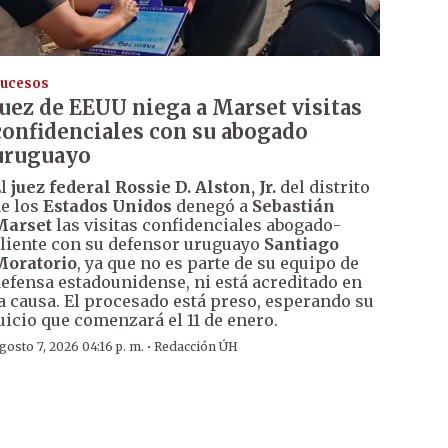
ucesos
Juez de EEUU niega a Marset visitas
confidenciales con su abogado
uruguayo
El
juez federal Rossie D. Alston, Jr.
del distrito
e los
Estados Unidos
denegó a
Sebastián
Marset
las visitas confidenciales abogado-
liente con su defensor uruguayo
Santiago
Moratorio
, ya que no es parte de su equipo de
efensa estadounidense, ni está acreditado en
a causa. El procesado está preso, esperando su
uicio que comenzará el 11 de enero.
·
gosto 7, 2026 04:16 p. m.
Redacción ÚH