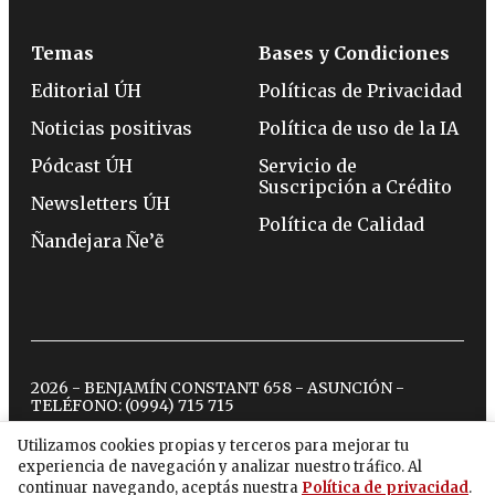
Temas
Bases y Condiciones
Editorial ÚH
Políticas de Privacidad
Noticias positivas
Política de uso de la IA
Pódcast ÚH
Servicio de
Suscripción a Crédito
Newsletters ÚH
Política de Calidad
Ñandejara Ñe’ẽ
2026 - BENJAMÍN CONSTANT 658 - ASUNCIÓN -
TELÉFONO:
(0994) 715 715
Utilizamos cookies propias y terceros para mejorar tu
experiencia de navegación y analizar nuestro tráfico. Al
twitter
instagram
facebook
tiktok
youtube
spotify
continuar navegando, aceptás nuestra
Política de privacidad
.