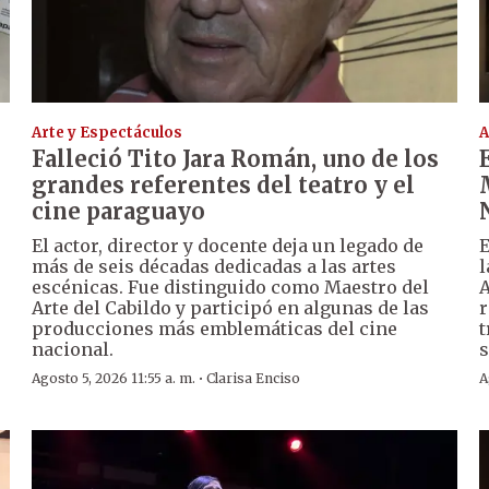
Arte y Espectáculos
A
Falleció Tito Jara Román, uno de los
grandes referentes del teatro y el
cine paraguayo
El actor, director y docente deja un legado de
E
más de seis décadas dedicadas a las artes
l
escénicas. Fue distinguido como Maestro del
A
Arte del Cabildo y participó en algunas de las
r
producciones más emblemáticas del cine
t
nacional.
s
·
Agosto 5, 2026 11:55 a. m.
Clarisa Enciso
A