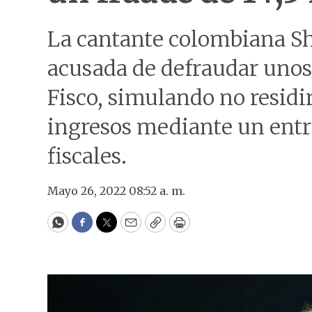
La cantante colombiana Sh
acusada de defraudar unos 
Fisco, simulando no residir
ingresos mediante un ent
fiscales.
Mayo 26, 2022 08:52 a. m.
WhatsApp
Facebook
Twitter
Email
Copy
Print