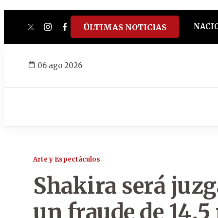
NACI
ÚLTIMAS NOTICIAS
twitter
instagram
facebook
tiktok
youtube
spotify
06 ago 2026
Arte y Espectáculos
Shakira será juz
un fraude de 14,5