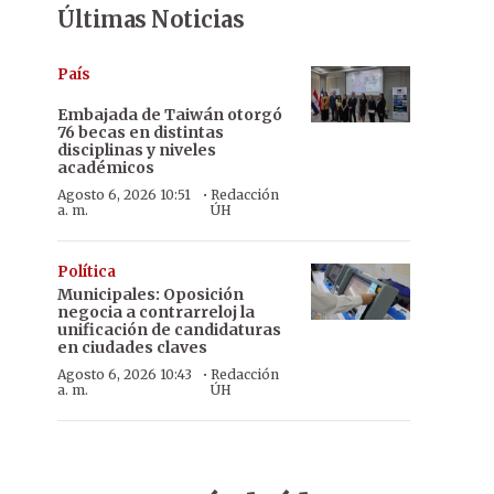
Últimas Noticias
País
Embajada de Taiwán otorgó
76 becas en distintas
disciplinas y niveles
académicos
·
Agosto 6, 2026 10:51
Redacción
a. m.
ÚH
Política
Municipales: Oposición
negocia a contrarreloj la
unificación de candidaturas
en ciudades claves
·
Agosto 6, 2026 10:43
Redacción
a. m.
ÚH