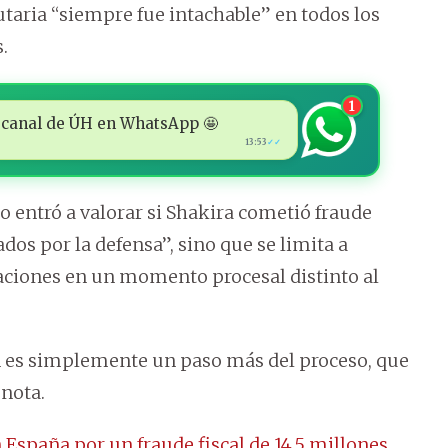
utaria “siempre fue intachable” en todos los
.
1
 al canal de ÚH en WhatsApp 🤩
13:53
✓✓
o entró a valorar si Shakira cometió fraude
dos por la defensa”, sino que se limita a
gaciones en un momento procesal distinto al
n es simplemente un paso más del proceso, que
 nota.
n España por un fraude fiscal de 14,5 millones