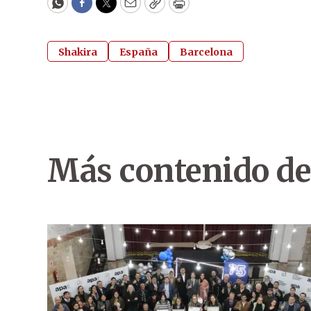
WhatsApp
Facebook
Twitter
Email
Copy
Print
Shakira
España
Barcelona
Más contenido de