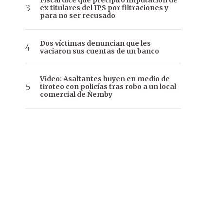
Fiscal dice que precipitó imputación de
ex titulares del IPS por filtraciones y
para no ser recusado
Dos víctimas denuncian que les
vaciaron sus cuentas de un banco
Video: Asaltantes huyen en medio de
tiroteo con policías tras robo a un local
comercial de Ñemby