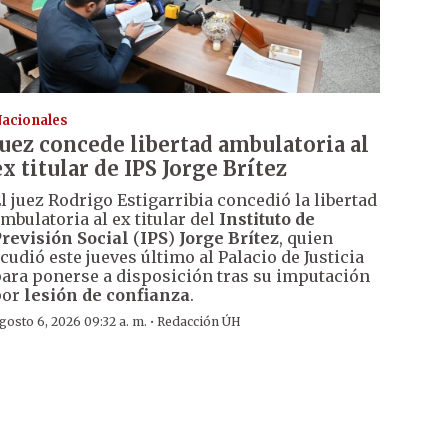
acionales
Juez concede libertad ambulatoria al
ex titular de IPS Jorge Brítez
l juez Rodrigo Estigarribia concedió la libertad
mbulatoria al ex titular del
Instituto de
revisión Social
(
IPS
)
Jorge Brítez
, quien
cudió este jueves último al Palacio de Justicia
ara ponerse a disposición tras su imputación
por
lesión de confianza
.
·
gosto 6, 2026 09:32 a. m.
Redacción ÚH