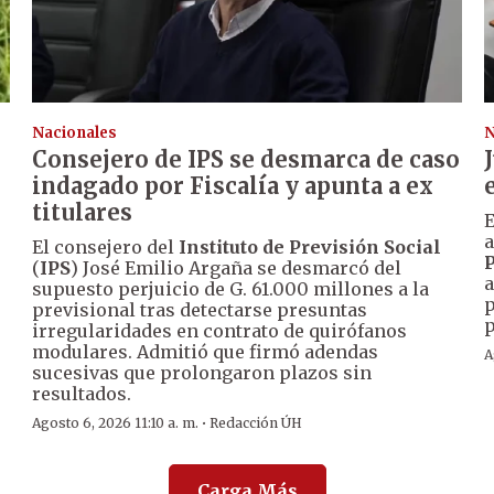
Nacionales
N
Consejero de IPS se desmarca de caso
indagado por Fiscalía y apunta a ex
titulares
E
a
El consejero del
Instituto de Previsión Social
P
(
IPS
) José Emilio Argaña se desmarcó del
a
supuesto perjuicio de G. 61.000 millones a la
s
p
previsional tras detectarse presuntas
irregularidades en contrato de quirófanos
modulares. Admitió que firmó adendas
A
sucesivas que prolongaron plazos sin
resultados.
·
Agosto 6, 2026 11:10 a. m.
Redacción ÚH
Carga Más