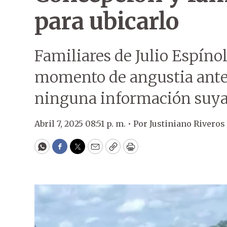
para ubicarlo
Familiares de Julio Espíno
momento de angustia ante 
ninguna información suya 
Abril 7, 2025 08:51 p. m. •
Por
Justiniano Riveros
WhatsApp
Facebook
Twitter
Email
Copy
Print