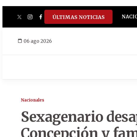
NACI
ÚLTIMAS NOTICIAS
twitter
instagram
facebook
tiktok
youtube
spotify
06 ago 2026
Nacionales
Sexagenario desa
Concepción y fami