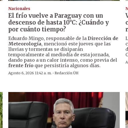
Nacionales
N
El frío vuelve a Paraguay con un
descenso de hasta 10°C: ¿Cuándo y
por cuánto tiempo?
Eduardo Mingo, responsable de la
Dirección de
L
Meteorología
, mencionó este jueves que las
c
lluvias y tormentas se disiparán
d
temporalmente al mediodía de esta jornada,
C
dando paso a un calor intenso, como previa del
A
frente frío
que persistiría algunos días.
·
Agosto 6, 2026 11:42 a. m.
Redacción ÚH