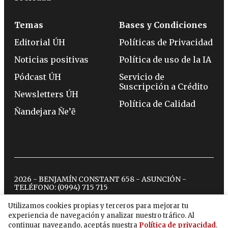
Temas
Bases y Condiciones
Editorial ÚH
Políticas de Privacidad
Noticias positivas
Política de uso de la IA
Pódcast ÚH
Servicio de
Suscripción a Crédito
Newsletters ÚH
Política de Calidad
Ñandejara Ñe’ẽ
2026 - BENJAMÍN CONSTANT 658 - ASUNCIÓN -
TELÉFONO:
(0994) 715 715
Utilizamos cookies propias y terceros para mejorar tu
experiencia de navegación y analizar nuestro tráfico. Al
twitter
instagram
facebook
tiktok
youtube
spotify
continuar navegando, aceptás nuestra
Política de privacidad
.