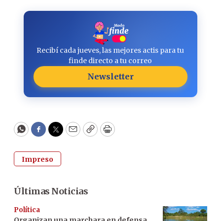
Recibí cada jueves, las mejores actis para tu
finde directo a tu correo
Newsletter
WhatsApp
Facebook
Twitter
Email
Copy
Print
Impreso
Últimas Noticias
Política
Organizan una marchara en defensa