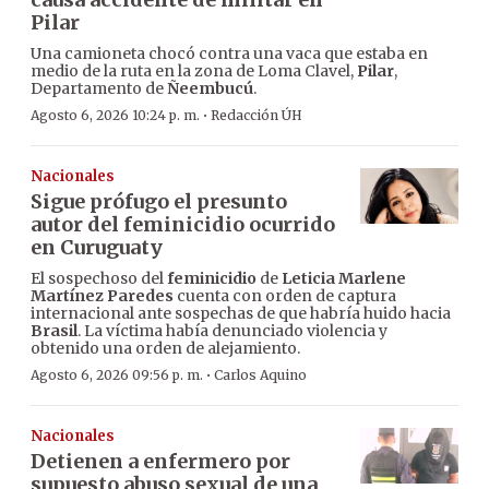
Pilar
Una camioneta chocó contra una vaca que estaba en
medio de la ruta en la zona de Loma Clavel,
Pilar
,
Departamento de
Ñeembucú
.
·
Agosto 6, 2026 10:24 p. m.
Redacción ÚH
Nacionales
Sigue prófugo el presunto
autor del feminicidio ocurrido
en Curuguaty
El sospechoso del
feminicidio
de
Leticia Marlene
Martínez Paredes
cuenta con orden de captura
internacional ante sospechas de que habría huido hacia
Brasil
. La víctima había denunciado violencia y
obtenido una orden de alejamiento.
·
Agosto 6, 2026 09:56 p. m.
Carlos Aquino
Nacionales
Detienen a enfermero por
supuesto abuso sexual de una