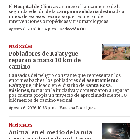
El
Hospital de Clínicas
anunció el lanzamiento de la
segunda edición de la
campaña solidaria
destinada a
niños de escasos recursos que requieran de
intervenciones ortopédicas y traumatológicas.
·
Agosto 6, 2026 10:54 p. m.
Redacción ÚH
Nacionales
Pobladores de Ka’atygue
reparan a mano 30 km de
camino
Cansados del peligro constante que representan los
enormes baches, los pobladores del
asentamiento
Ka’atygue
, ubicado en el distrito de
Santa Rosa
,
Misiones
, tomaron la iniciativa y comenzaron a reparar
por cuenta propia un trayecto de aproximadamente 30
kilómetros de camino vecinal.
·
Agosto 6, 2026 10:38 p. m.
Vanessa Rodríguez
Nacionales
Animal en el medio de la ruta
causa accidente de militar en