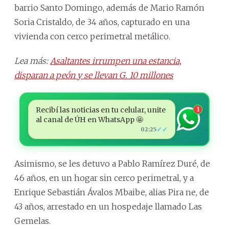
barrio Santo Domingo, además de Mario Ramón
Soria Cristaldo, de 34 años, capturado en una
vivienda con cerco perimetral metálico.
Lea más:
Asaltantes irrumpen una estancia,
disparan a peón y se llevan G. 10 millones
Recibí las noticias en tu celular, unite
1
al canal de ÚH en WhatsApp 🤩
✓✓
02:25
Asimismo, se les detuvo a Pablo Ramírez Duré, de
46 años, en un hogar sin cerco perimetral, y a
Enrique Sebastián Ávalos Mbaibe, alias Pira ne, de
43 años, arrestado en un hospedaje llamado Las
Gemelas.