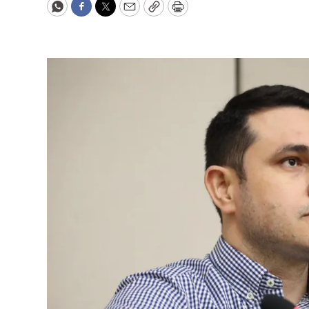
WhatsApp
Facebook
Twitter
Email
Copy
Print