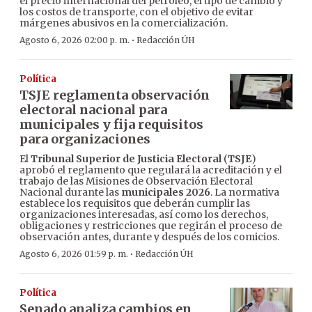
el precio internacional del petróleo, el tipo de cambio y
los costos de transporte, con el objetivo de evitar
márgenes abusivos en la comercialización.
·
Agosto 6, 2026 02:00 p. m.
Redacción ÚH
Política
TSJE reglamenta observación
electoral nacional para
municipales y fija requisitos
para organizaciones
El
Tribunal Superior de Justicia Electoral
(
TSJE
)
aprobó el reglamento que regulará la acreditación y el
trabajo de las Misiones de Observación Electoral
Nacional durante las
municipales 2026
. La normativa
establece los requisitos que deberán cumplir las
organizaciones interesadas, así como los derechos,
obligaciones y restricciones que regirán el proceso de
observación antes, durante y después de los comicios.
·
Agosto 6, 2026 01:59 p. m.
Redacción ÚH
Política
Senado analiza cambios en