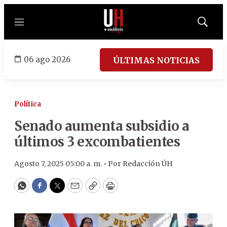
Menú
Mostrar
búsqued
06 ago 2026
ÚLTIMAS NOTICIAS
Política
Senado aumenta subsidio a
últimos 3 excombatientes
Agosto 7, 2025 05:00 a. m. •
Por
Redacción ÚH
WhatsApp
Facebook
Twitter
Email
Copy
Print