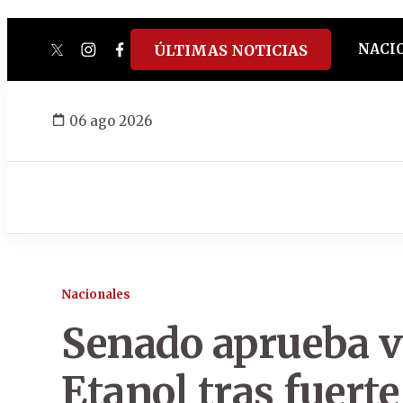
NACI
ÚLTIMAS NOTICIAS
twitter
instagram
facebook
tiktok
youtube
spotify
06 ago 2026
Nacionales
Senado aprueba ve
Etanol tras fuerte