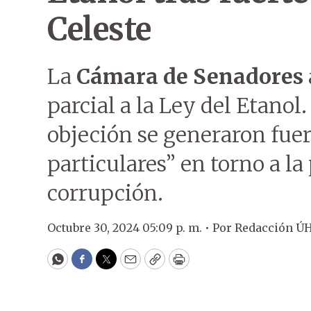
Celeste
La
Cámara de Senadores
parcial a la Ley del Etanol
objeción se generaron fuer
particulares” en torno a l
corrupción.
Octubre 30, 2024 05:09 p. m. •
Por
Redacción Ú
WhatsApp
Facebook
Twitter
Email
Copy
Print