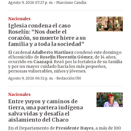
·
Agosto 9, 2026 07:27 p. m.
Marciano Candia
Nacionales
Iglesia condena el caso
Roselín: “Nos duele el
corazón, su muerte hiere a su
familia y a toda la sociedad”
El cardenal
Adalberto Martínez
condenó este domingo
el homicidio de
Roselín Florentín Gómez
, de 14 años,
ocurrido en
Caazapá
. Rezó por la fortaleza de su familia
y por un mayor cuidado hacia los más pequeños,
personas vulnerables, niños y jóvenes.
·
Agosto 9, 2026 06:32 p. m.
Redacción ÚH
Nacionales
Entre yuyos y caminos de
tierra, una partera indígena
salva vidas y desafía el
aislamiento del Chaco
En el Departamento de
Presidente Hayes
, a más de 100