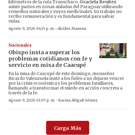
kilómetros de la ruta Transchaco,
Graciela Benítez
asiste partos en zonas aisladas del Paraguay utilizando
remedios naturales y yuyos medicinales. Su trabajo no
recibe remuneración y es fundamental para salvar
vidas.
·
Agosto 9, 2026 04:15 p. m.
Alcides Manena
Nacionales
Obispo insta a superar los
problemas cotidianos con fe y
servicio en misa de Caacupé
En la misa de Caacupé de este domingo, monseñor
Ricardo Valenzuela instó a los fieles a no dejarse vencer
por la crisis económica y los problemas familiares,
llamando a transformar el miedo en acción concreta a
través de la fe.
·
Agosto 9, 2026 01:07 p. m.
Karina Abigail Gómez
Carga Más