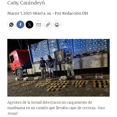
Cañy, Canindeyú.
Marzo 7, 2025 08:40 a. m. •
Por
Redacción ÚH
WhatsApp
Facebook
Twitter
Email
Copy
Print
Agentes de la Senad detectaron un cargamento de
marihuana en un camión que llevaba cajas de cerveza.
Foto:
Senad