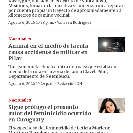
Ka’atygue
, ubicado en el distrito de
Santa Rosa
,
Misiones
, tomaron la iniciativa y comenzaron a reparar
por cuenta propia un trayecto de aproximadamente 30
kilómetros de camino vecinal.
·
Agosto 6, 2026 10:38 p. m.
Vanessa Rodríguez
Nacionales
Animal en el medio de la ruta
causa accidente de militar en
Pilar
Una camioneta chocó contra una vaca que estaba en
medio de la ruta en la zona de Loma Clavel,
Pilar
,
Departamento de
Ñeembucú
.
·
Agosto 6, 2026 10:24 p. m.
Redacción ÚH
Nacionales
Sigue prófugo el presunto
autor del feminicidio ocurrido
en Curuguaty
El sospechoso del
feminicidio
de
Leticia Marlene
Martínez Paredes
cuenta con orden de captura