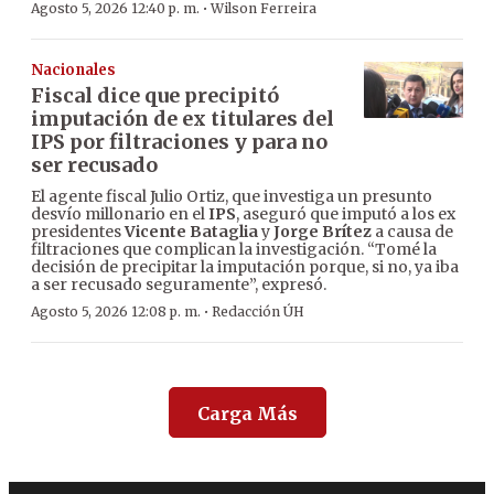
·
Agosto 5, 2026 12:40 p. m.
Wilson Ferreira
Nacionales
Fiscal dice que precipitó
imputación de ex titulares del
IPS por filtraciones y para no
ser recusado
El agente fiscal Julio Ortiz, que investiga un presunto
desvío millonario en el
IPS
, aseguró que imputó a los ex
presidentes
Vicente Bataglia
y
Jorge Brítez
a causa de
filtraciones que complican la investigación. “Tomé la
decisión de precipitar la imputación porque, si no, ya iba
a ser recusado seguramente”, expresó.
·
Agosto 5, 2026 12:08 p. m.
Redacción ÚH
Carga Más