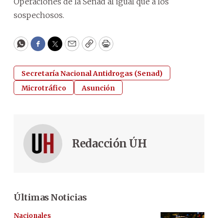
Operaciones de la Senad al igual que a los
sospechosos.
WhatsApp
Facebook
Twitter
Email
Copy
Print
Secretaría Nacional Antidrogas (Senad)
Microtráfico
Asunción
Redacción ÚH
Últimas Noticias
Nacionales