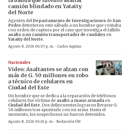
la banda que intentó asaltar
camión blindado en Yataity
del Norte
Agentes del
Departamento de Investigaciones
de
San
Pedro
detuvieron este sábado a un hombre que contaba
con orden de captura por el caso que investiga el fallido
asalto a un camión transportador de caudales
en
Yataity del Norte
.
·
Agosto 8, 2026 06:07 p. m.
Carlos Aquino
Nacionales
Video: Asaltantes se alzan con
más de G. 50 millones en robo
a técnico de celulares en
Ciudad del Este
Un hombre que se dedica a la reparación de teléfonos
celulares fue víctima de
asalto a mano armada
en
Ciudad del Este
. Dos delincuentes lograron llevarse G.
58 millones tras apuntarlo con un arma. Hasta el
momento, los sospechosos no fueron detenidos.
·
Agosto 8, 2026 05:26 p. m.
Redacción ÚH