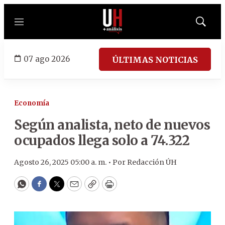
Menú
Mostrar
búsqued
07 ago 2026
ÚLTIMAS NOTICIAS
Economía
Según analista, neto de nuevos
ocupados llega solo a 74.322
Agosto 26, 2025 05:00 a. m. •
Por
Redacción ÚH
WhatsApp
Facebook
Twitter
Email
Copy
Print