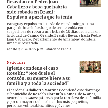
Rescatan en Pedro Juan
Caballero a beba que habría
sido robada en Brasil:
Expulsan a pareja que la tenía
Paraguay expulsó en la tarde de este domingo a una
pareja de brasileños luego de ser detenida como
sospechosa de robar a una beba de 28 días de nacida en
la ciudad de Campo Grande, Brasil, y llevarla hasta Pedro
Juan Caballero, Departamento de Amambay, donde la
niña fue rescatada.
·
Agosto 9, 2026 07:27 p. m.
Marciano Candia
Nacionales
Iglesia condena el caso
Roselín: “Nos duele el
corazón, su muerte hiere a su
familia y a toda la sociedad”
El cardenal
Adalberto Martínez
condenó este domingo
el homicidio de
Roselín Florentín Gómez
, de 14 años,
ocurrido en
Caazapá
. Rezó por la fortaleza de su familia
y por un mayor cuidado hacia los más pequeños,
personas vulnerables, niños y jóvenes.