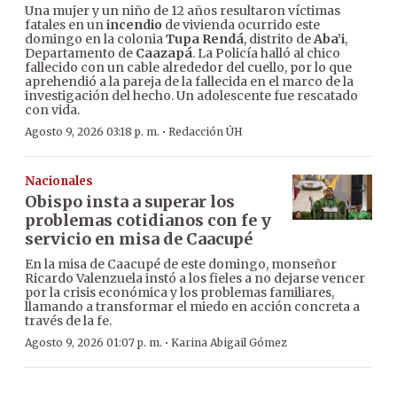
Una mujer y un niño de 12 años resultaron víctimas
fatales en un
incendio
de vivienda ocurrido este
domingo en la colonia
Tupa Rendá
, distrito de
Aba’i
,
Departamento de
Caazapá
. La Policía halló al chico
fallecido con un cable alrededor del cuello, por lo que
aprehendió a la pareja de la fallecida en el marco de la
investigación del hecho. Un adolescente fue rescatado
con vida.
·
Agosto 9, 2026 03:18 p. m.
Redacción ÚH
Nacionales
Obispo insta a superar los
problemas cotidianos con fe y
servicio en misa de Caacupé
En la misa de Caacupé de este domingo, monseñor
Ricardo Valenzuela instó a los fieles a no dejarse vencer
por la crisis económica y los problemas familiares,
llamando a transformar el miedo en acción concreta a
través de la fe.
·
Agosto 9, 2026 01:07 p. m.
Karina Abigail Gómez