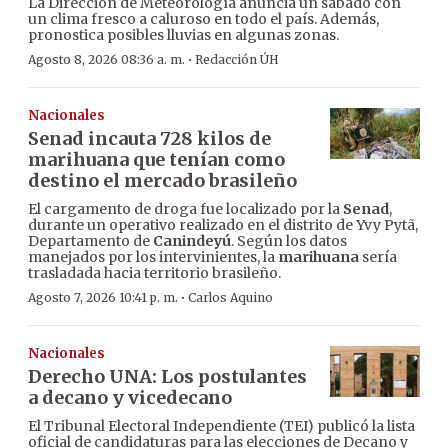
La Dirección de Meteorología anuncia un sábado con
un clima fresco a caluroso en todo el país. Además,
pronostica posibles lluvias en algunas zonas.
·
Agosto 8, 2026 08:36 a. m.
Redacción ÚH
Nacionales
Senad incauta 728 kilos de
marihuana que tenían como
destino el mercado brasileño
El cargamento de droga fue localizado por la
Senad
,
durante un operativo realizado en el distrito de Yvy Pytã,
Departamento de
Canindeyú
. Según los datos
manejados por los intervinientes, la
marihuana
sería
trasladada hacia territorio brasileño.
·
Agosto 7, 2026 10:41 p. m.
Carlos Aquino
Nacionales
Derecho UNA: Los postulantes
a decano y vicedecano
El Tribunal Electoral Independiente (TEI) publicó la lista
oficial de candidaturas para las elecciones de Decano y