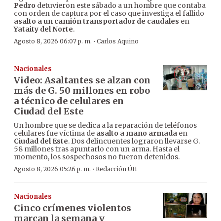
Pedro
detuvieron este sábado a un hombre que contaba
con orden de captura por el caso que investiga el fallido
asalto a un camión transportador de caudales
en
Yataity del Norte
.
·
Agosto 8, 2026 06:07 p. m.
Carlos Aquino
Nacionales
Video: Asaltantes se alzan con
más de G. 50 millones en robo
a técnico de celulares en
Ciudad del Este
Un hombre que se dedica a la reparación de teléfonos
celulares fue víctima de
asalto a mano armada
en
Ciudad del Este
. Dos delincuentes lograron llevarse G.
58 millones tras apuntarlo con un arma. Hasta el
momento, los sospechosos no fueron detenidos.
·
Agosto 8, 2026 05:26 p. m.
Redacción ÚH
Nacionales
Cinco crímenes violentos
marcan la semana y