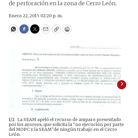
de perforación en la zona de Cerro León.
Enero 22, 2015 02:20 p. m.
WhatsApp
Facebook
Twitter
Email
Copy
Print
La SEAM apeló el recurso de amparo presentado
1
/
2
2
/
2
por los ayoreos, que solicita la “no ejecución por parte
cont
del MOPC y la SEAM"de ningún trabajo en el Cerro
prop
León.
vol