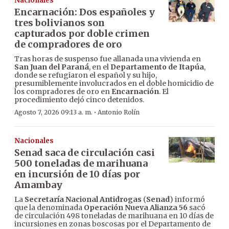
Nacionales
Encarnación: Dos españoles y
tres bolivianos son
capturados por doble crimen
de compradores de oro
Tras horas de suspenso fue allanada una vivienda en
San Juan del Paraná
, en el
Departamento de Itapúa
,
donde se refugiaron el español y su hijo,
presumiblemente involucrados en el doble homicidio de
los compradores de oro en
Encarnación
. El
procedimiento dejó cinco detenidos.
·
Agosto 7, 2026 09:13 a. m.
Antonio Rolín
Nacionales
Senad saca de circulación casi
500 toneladas de marihuana
en incursión de 10 días por
Amambay
La
Secretaría Nacional Antidrogas
(
Senad
) informó
que la denominada
Operación Nueva Alianza 56
sacó
de circulación 498 toneladas de marihuana en 10 días de
incursiones en zonas boscosas por el Departamento de