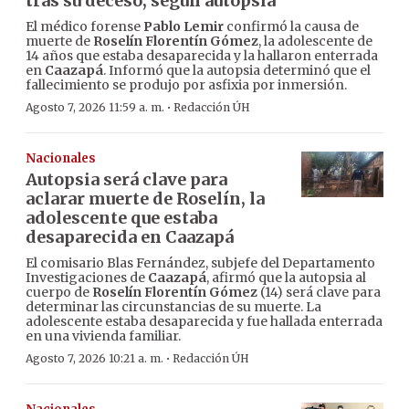
tras su deceso, según autopsia
El médico forense
Pablo Lemir
confirmó la causa de
muerte de
Roselín Florentín Gómez
, la adolescente de
14 años que estaba desaparecida y la hallaron enterrada
en
Caazapá
. Informó que la autopsia determinó que el
fallecimiento se produjo por asfixia por inmersión.
·
Agosto 7, 2026 11:59 a. m.
Redacción ÚH
Nacionales
Autopsia será clave para
aclarar muerte de Roselín, la
adolescente que estaba
desaparecida en Caazapá
El comisario Blas Fernández, subjefe del Departamento
Investigaciones de
Caazapá
, afirmó que la autopsia al
cuerpo de
Roselín Florentín Gómez
(14) será clave para
determinar las circunstancias de su muerte. La
adolescente estaba desaparecida y fue hallada enterrada
en una vivienda familiar.
·
Agosto 7, 2026 10:21 a. m.
Redacción ÚH